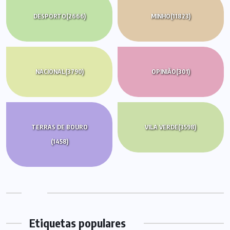
DESPORTO
(2666)
MINHO
(11823)
NACIONAL
(3790)
OPINIÃO
(301)
TERRAS DE BOURO
VILA VERDE
(3598)
(1458)
Etiquetas populares