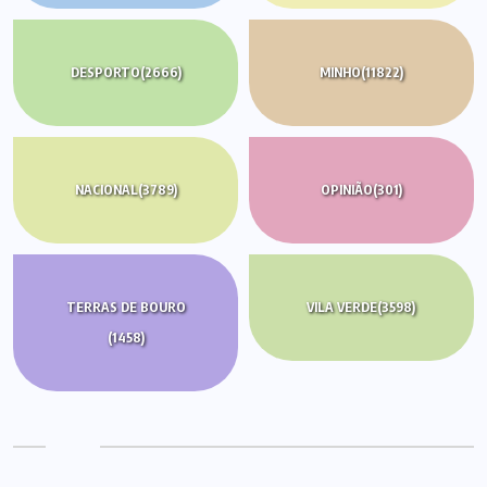
DESPORTO
(2666)
MINHO
(11822)
NACIONAL
(3789)
OPINIÃO
(301)
TERRAS DE BOURO
VILA VERDE
(3598)
(1458)