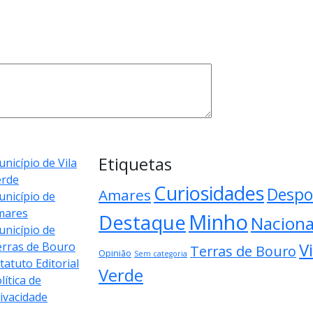
Etiquetas
nicípio de Vila
erde
Curiosidades
Despo
Amares
nicípio de
mares
Minho
Destaque
Naciona
nicípio de
Vi
rras de Bouro
Terras de Bouro
Opinião
Sem categoria
tatuto Editorial
Verde
lítica de
ivacidade