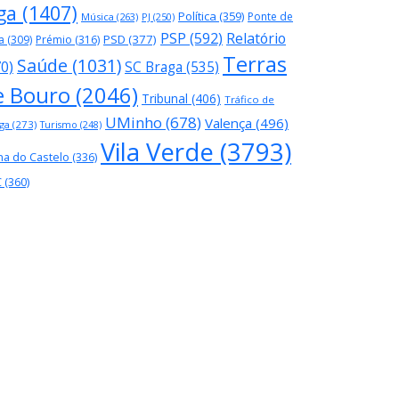
ga
(1407)
Política
(359)
Ponte de
Música
(263)
PJ
(250)
PSP
(592)
Relatório
PSD
(377)
a
(309)
Prémio
(316)
Terras
Saúde
(1031)
70)
SC Braga
(535)
e Bouro
(2046)
Tribunal
(406)
Tráfico de
UMinho
(678)
Valença
(496)
ga
(273)
Turismo
(248)
Vila Verde
(3793)
na do Castelo
(336)
C
(360)