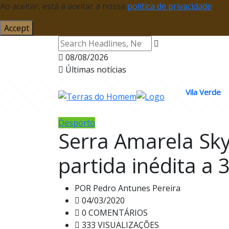
Ao aceitar, está a aceitar a nossa
politica de privacidade
Accept
08/08/2026
Últimas notícias
Vila Verde
Desporto
Serra Amarela Sky
partida inédita a
POR
Pedro Antunes Pereira
04/03/2020
0 COMENTÁRIOS
333 VISUALIZAÇÕES