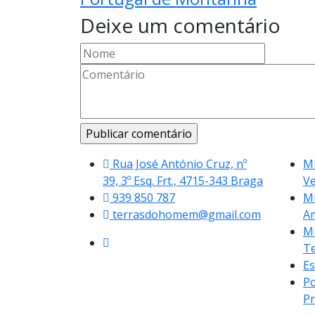
Deixe um comentário
Rua José António Cruz, nº
Mu
39, 3º Esq. Frt., 4715-343 Braga
V
939 850 787
Mu
terrasdohomem@gmail.com
A
Mu
Te
Es
Po
Pr