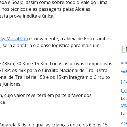
neda e Soajo, assim como sobre todo o Vale do Lima
ilhos técnicos e as passagens pelas Aldeias
ta prova inédita e única.
Sky Marathon
e, novamente, a aldeia de Entre-ambos-
 será a anfitriã e a base logística para mais um
E
Aci
de 48Km, 30 Km e 15 Km. Todas as provas competitivas
TRP: os 48k para o Circuito Nacional de Trail Ultra
Amb
onal de Trail série 150 e os 15km integram o Circuito
(7
e Juniores.
Co
cujo valor reverterá em parte a favor dos
Ed
ca.
(30
Fa
Vic
arela Kids, no qual as crianças entre os 6 e os 15