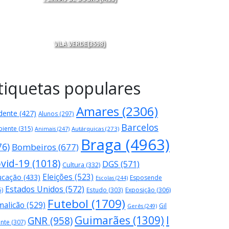
VILA VERDE
(3598)
tiquetas populares
Amares
(2306)
dente
(427)
Alunos
(297)
Barcelos
iente
(315)
Autárquicas
(273)
Animais
(247)
Braga
(4963)
76)
Bombeiros
(677)
vid-19
(1018)
DGS
(571)
Cultura
(332)
Eleições
(523)
ucação
(433)
Esposende
Escolas
(244)
Estados Unidos
(572)
5)
Estudo
(303)
Exposição
(306)
Futebol
(1709)
malicão
(529)
Gil
Gerês
(249)
Guimarães
(1309)
I
GNR
(958)
ente
(307)