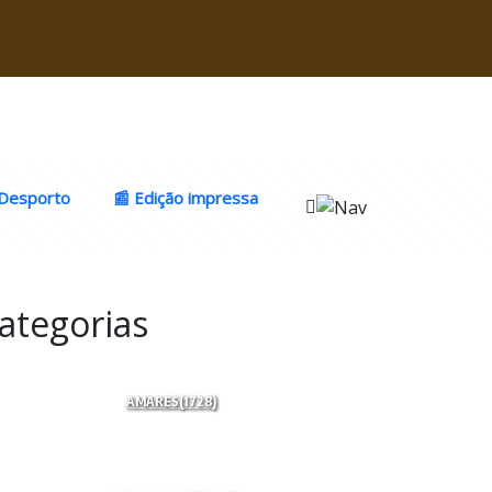
Desporto
📰 Edição impressa
ategorias
AMARES
(1728)