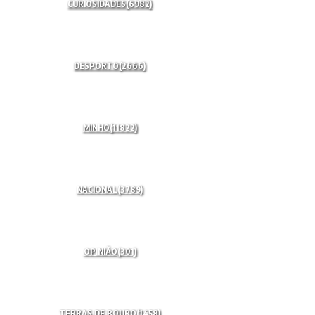
CURIOSIDADES
(6982)
DESPORTO
(2666)
MINHO
(11822)
NACIONAL
(3789)
OPINIÃO
(301)
TERRAS DE BOURO
(1458)