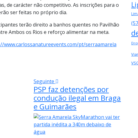
Li
, de carácter não competitivo. As inscrições para o
rão ser feitas no próprio dia.
Lim
(5
cipantes terão direito a banhos quentes no Pavilhão
d
tre Ambos os Rios e reforço alimentar na meta.
Dro
://www.carlossanatureevents.com/pt/serraamarela
Via
VS
Seguinte
PSP faz detenções por
condução ilegal em Braga
e Guimarães