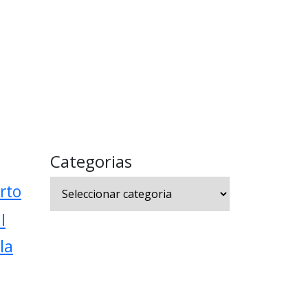
Categorias
Categorias
rto
l
la