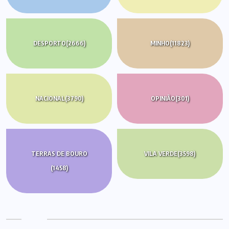
DESPORTO
(2666)
MINHO
(11823)
NACIONAL
(3790)
OPINIÃO
(301)
TERRAS DE BOURO
VILA VERDE
(3598)
(1458)