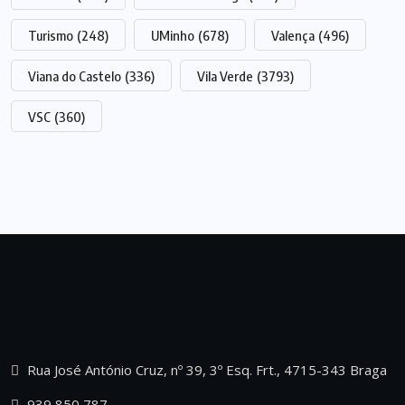
Turismo
(248)
UMinho
(678)
Valença
(496)
Viana do Castelo
(336)
Vila Verde
(3793)
VSC
(360)
Rua José António Cruz, nº 39, 3º Esq. Frt., 4715-343 Braga
939 850 787