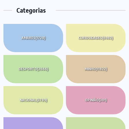
Categorias
AMARES
(1728)
CURIOSIDADES
(6982)
DESPORTO
(2666)
MINHO
(11822)
NACIONAL
(3789)
OPINIÃO
(301)