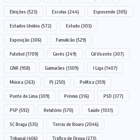
Eleições
(523)
Escolas
(244)
Esposende
(305)
Estados Unidos
(572)
Estudo
(303)
Exposição
(306)
Famalicão
(529)
Futebol
(1709)
Gerês
(249)
Gil Vicente
(307)
GNR
(958)
Guimarães
(1309)
I Liga
(1407)
Música
(263)
PJ
(250)
Política
(359)
Ponte de Lima
(309)
Prémio
(316)
PSD
(377)
PSP
(592)
Relatório
(570)
Saúde
(1031)
SC Braga
(535)
Terras de Bouro
(2046)
Tribunal
(406)
Tráfico de Droga
(273)