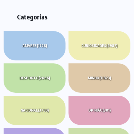
Categorias
AMARES
(1728)
CURIOSIDADES
(6982)
DESPORTO
(2666)
MINHO
(11823)
NACIONAL
(3790)
OPINIÃO
(301)