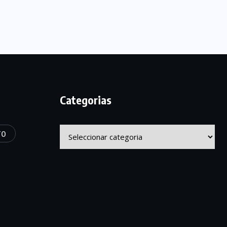
Categorias
Categorias
TO