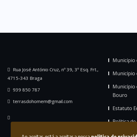
Município 
Rua José António Cruz, nº 39, 3º Esq. Frt.,
Município
4715-343 Braga
Município 
939 850 787
Bouro
terrasdohomem@gmail.com
Estatuto Ed
Política de
Ao aceitar, está a aceitar a nossa
politica de privaci