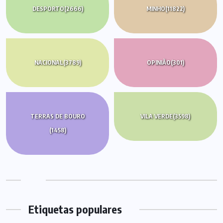
DESPORTO
(2666)
MINHO
(11822)
NACIONAL
(3789)
OPINIÃO
(301)
TERRAS DE BOURO
VILA VERDE
(3598)
(1458)
Etiquetas populares