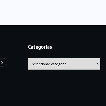
Categorias
Categorias
TO