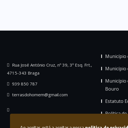
Município 
Rua José António Cruz, nº 39, 3º Esq. Frt.,
Município
4715-343 Braga
Município 
939 850 787
Bouro
terrasdohomem@gmail.com
Estatuto Ed
Política de
Ao aceitar, está a aceitar a nossa
politica de privaci