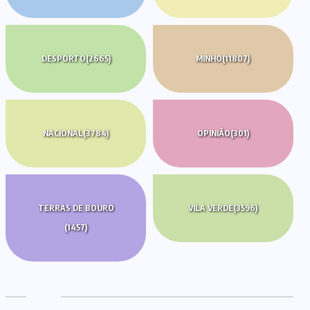
DESPORTO
(2665)
MINHO
(11807)
NACIONAL
(3784)
OPINIÃO
(301)
TERRAS DE BOURO
VILA VERDE
(3596)
(1457)