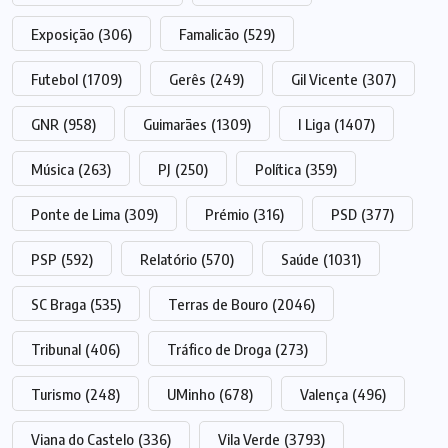
Exposição
(306)
Famalicão
(529)
Futebol
(1709)
Gerês
(249)
Gil Vicente
(307)
GNR
(958)
Guimarães
(1309)
I Liga
(1407)
Música
(263)
PJ
(250)
Política
(359)
Ponte de Lima
(309)
Prémio
(316)
PSD
(377)
PSP
(592)
Relatório
(570)
Saúde
(1031)
SC Braga
(535)
Terras de Bouro
(2046)
Tribunal
(406)
Tráfico de Droga
(273)
Turismo
(248)
UMinho
(678)
Valença
(496)
Viana do Castelo
(336)
Vila Verde
(3793)