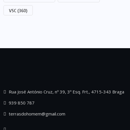
VSC
(360)
Rua José António Cruz, nº 39, 3º Esq. Frt., 4715-343 Braga
939 850 787
terrasdohomem@gmail.com