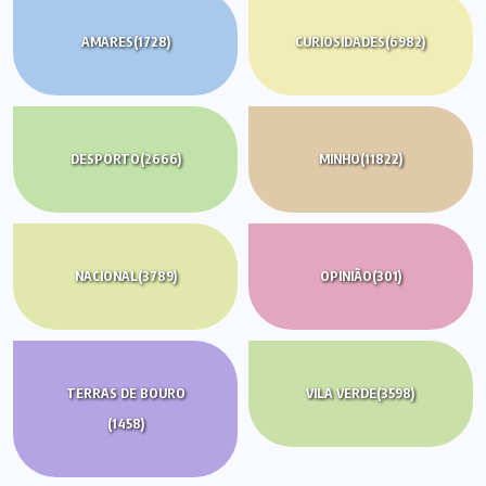
AMARES
(1728)
CURIOSIDADES
(6982)
DESPORTO
(2666)
MINHO
(11822)
NACIONAL
(3789)
OPINIÃO
(301)
TERRAS DE BOURO
VILA VERDE
(3598)
(1458)