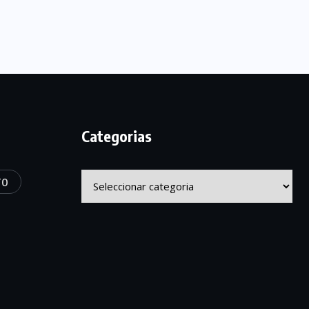
Categorias
Categorias
TO