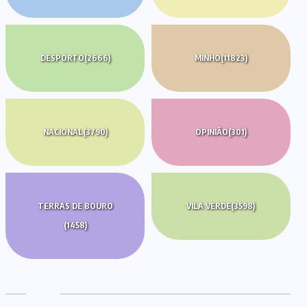
DESPORTO
(2666)
MINHO
(11823)
NACIONAL
(3790)
OPINIÃO
(301)
TERRAS DE BOURO
VILA VERDE
(3598)
(1458)