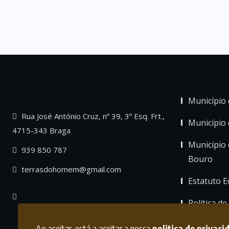
Município 
Rua José António Cruz, nº 39, 3º Esq. Frt.,
Município
4715-343 Braga
Município 
939 850 787
Bouro
terrasdohomem@gmail.com
Estatuto Ed
Política de
Ao aceitar, está a aceitar a nossa
politica de privaci