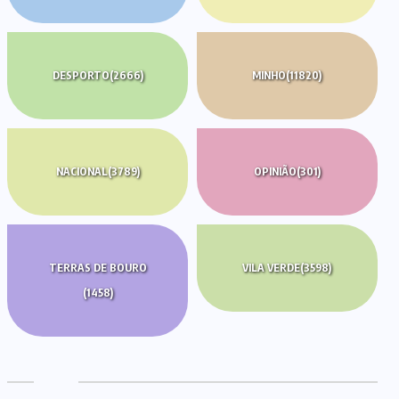
DESPORTO
(2666)
MINHO
(11820)
NACIONAL
(3789)
OPINIÃO
(301)
TERRAS DE BOURO
VILA VERDE
(3598)
(1458)