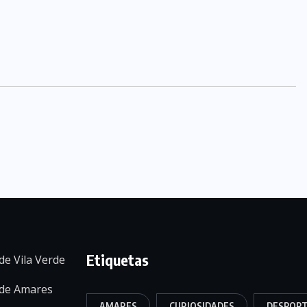
Etiquetas
de Vila Verde
 de Amares
AMARES
CURIOSIDADES
DESPOR