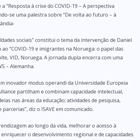
a “Resposta à crise do COVID-19 – A perspectiva
indo-se uma palestra sobre “De volta ao futuro – à
lândia-
ldades sociais” constitui o tema da intervenção de Daniel
 ao “COVID-19 e imigrantes na Noruega: o papel das
Holte, VID, Noruega. A jornada dupla encerra com uma
HWS – Alemanha.
r um inovador modus operandi da Universidade Europeia
lliance partilham e combinam capacidade intelectual,
eias nas áreas da educação; atividades de pesquisa,
e parcerias”, diz o ISAVE em comunicado.
rendizagem ao longo da vida, melhorar o acesso à
e enriquecer o desenvolvimento regional e de capacidades