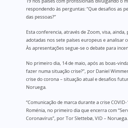
19 nos países com profissionais divulgando o m
respondendo às perguntas: “Que desafios as p
das pessoas?”
Esta conferencia, através de Zoom, visa, ainda,
adotadas nos sete países europeus e analisar c
Às apresentações segue-se o debate para incent
No primeiro dia, 14 de maio, após as boas-vin
fazer numa situação crise?”, por Daniel Wimm
crise do corona – situação atual e desafios fut
Noruega.
“Comunicação de marca durante a crise COVID-1
Roménia, no primeiro dia que encerra com “Serv
Coronavírus”, por Tor Slettebø, VID – Noruega.