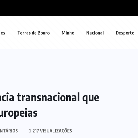
res
Terras de Bouro
Minho
Nacional
Desporto
cia transnacional que
uropeias
NTÁRIOS
217 VISUALIZAÇÕES