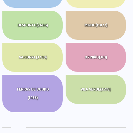
DESPORTO
(2666)
MINHO
(11822)
NACIONAL
(3789)
OPINIÃO
(301)
TERRAS DE BOURO
VILA VERDE
(3598)
(1458)