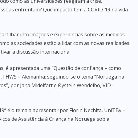
odo como as universidades reagiram à crise,
essoas enfrentam? Que impacto tem a COVID-19 na vida
 partilhar informações e experiências sobre as medidas
omo as sociedades estão a lidar com as novas realidades.
ivar a discussão internacional.
das, é apresentada uma “Questão de confiança – como
er, FHWS – Alemanha; seguindo-se o tema “Noruega na
uros”, por Jana Midelfart e Øystein Wendelbo, VID –
9” é o tema a apresentar por Florin Nechita, UniTBv –
iços de Assistência à Criança na Noruega sob a