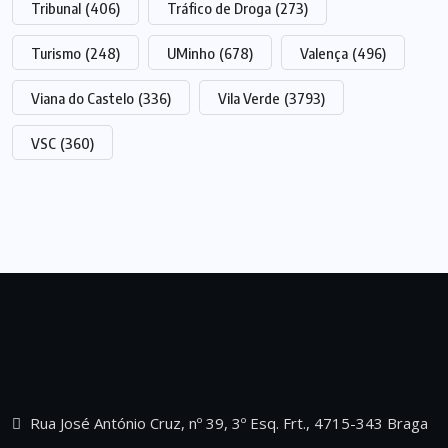
Tribunal
(406)
Tráfico de Droga
(273)
Turismo
(248)
UMinho
(678)
Valença
(496)
Viana do Castelo
(336)
Vila Verde
(3793)
VSC
(360)
Rua José António Cruz, nº 39, 3º Esq. Frt., 4715-343 Braga