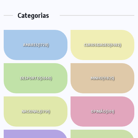
Categorias
AMARES
(1728)
CURIOSIDADES
(6982)
DESPORTO
(2666)
MINHO
(11825)
NACIONAL
(3791)
OPINIÃO
(301)