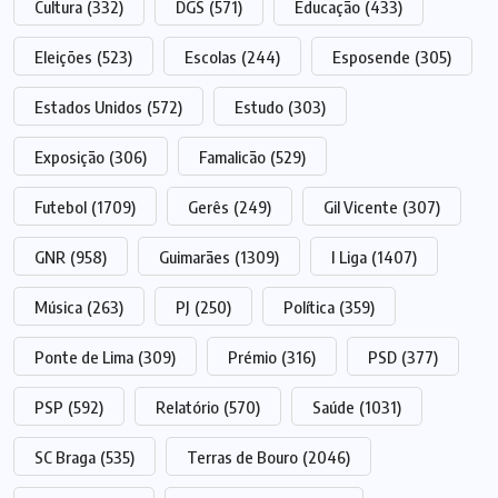
Cultura
(332)
DGS
(571)
Educação
(433)
Eleições
(523)
Escolas
(244)
Esposende
(305)
Estados Unidos
(572)
Estudo
(303)
Exposição
(306)
Famalicão
(529)
Futebol
(1709)
Gerês
(249)
Gil Vicente
(307)
GNR
(958)
Guimarães
(1309)
I Liga
(1407)
Música
(263)
PJ
(250)
Política
(359)
Ponte de Lima
(309)
Prémio
(316)
PSD
(377)
PSP
(592)
Relatório
(570)
Saúde
(1031)
SC Braga
(535)
Terras de Bouro
(2046)