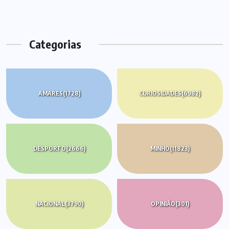
Categorias
AMARES
(1728)
CURIOSIDADES
(6982)
DESPORTO
(2666)
MINHO
(11823)
NACIONAL
(3790)
OPINIÃO
(301)