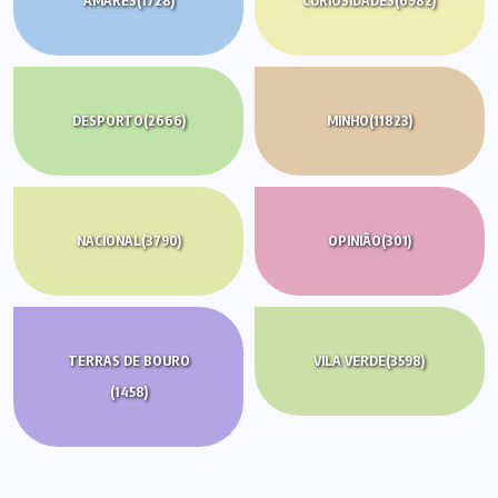
AMARES
(1728)
CURIOSIDADES
(6982)
DESPORTO
(2666)
MINHO
(11823)
NACIONAL
(3790)
OPINIÃO
(301)
TERRAS DE BOURO
VILA VERDE
(3598)
(1458)