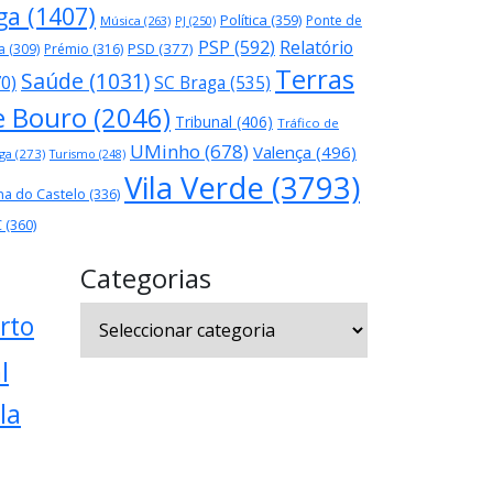
ga
(1407)
Política
(359)
Ponte de
Música
(263)
PJ
(250)
PSP
(592)
Relatório
PSD
(377)
a
(309)
Prémio
(316)
Terras
Saúde
(1031)
70)
SC Braga
(535)
e Bouro
(2046)
Tribunal
(406)
Tráfico de
UMinho
(678)
Valença
(496)
ga
(273)
Turismo
(248)
Vila Verde
(3793)
na do Castelo
(336)
C
(360)
Categorias
Categorias
rto
l
la