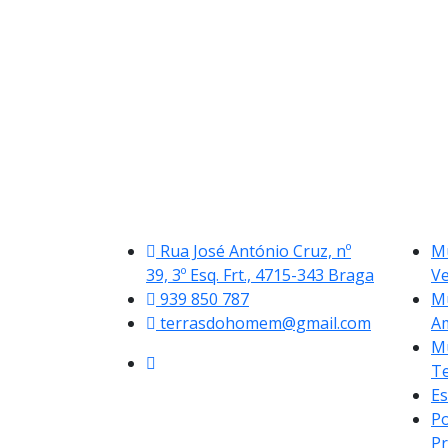
Rua José António Cruz, nº
Mu
39, 3º Esq. Frt., 4715-343 Braga
V
939 850 787
Mu
terrasdohomem@gmail.com
A
Mu
Te
Es
Po
Pr