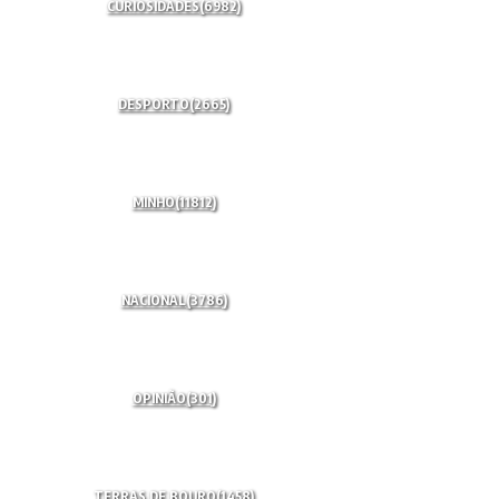
CURIOSIDADES
(6982)
DESPORTO
(2665)
MINHO
(11812)
NACIONAL
(3786)
OPINIÃO
(301)
TERRAS DE BOURO
(1458)