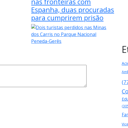
nas fronteiras com
Espanha, duas procuradas
para cumprirem prisão
E
Aci
Amb
(7
Co
Ed
(30
Fa
Vic