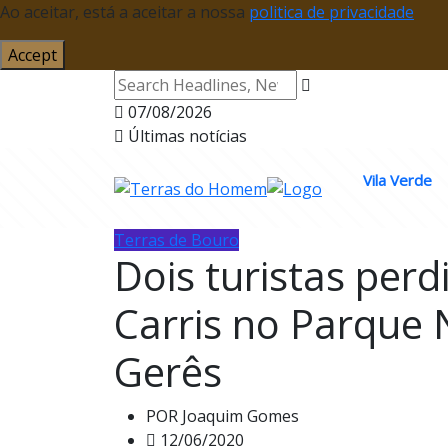
Ao aceitar, está a aceitar a nossa
politica de privacidade
Accept
07/08/2026
Últimas notícias
Vila Verde
Terras de Bouro
Dois turistas per
Carris no Parque 
Gerês
POR
Joaquim Gomes
12/06/2020