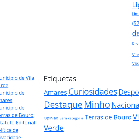
Li
Lim
(5
d
Dro
Via
VS
Etiquetas
nicípio de Vila
erde
Curiosidades
Despo
Amares
nicípio de
mares
Minho
Destaque
Naciona
nicípio de
Vi
rras de Bouro
Terras de Bouro
Opinião
Sem categoria
tatuto Editorial
Verde
lítica de
ivacidade