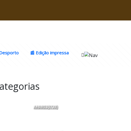
Desporto
📰 Edição impressa
ategorias
AMARES
(1728)