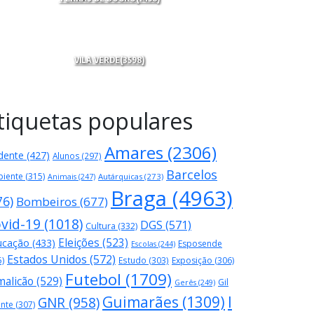
VILA VERDE
(3598)
tiquetas populares
Amares
(2306)
dente
(427)
Alunos
(297)
Barcelos
iente
(315)
Autárquicas
(273)
Animais
(247)
Braga
(4963)
76)
Bombeiros
(677)
vid-19
(1018)
DGS
(571)
Cultura
(332)
Eleições
(523)
ucação
(433)
Esposende
Escolas
(244)
Estados Unidos
(572)
5)
Estudo
(303)
Exposição
(306)
Futebol
(1709)
malicão
(529)
Gil
Gerês
(249)
Guimarães
(1309)
I
GNR
(958)
ente
(307)