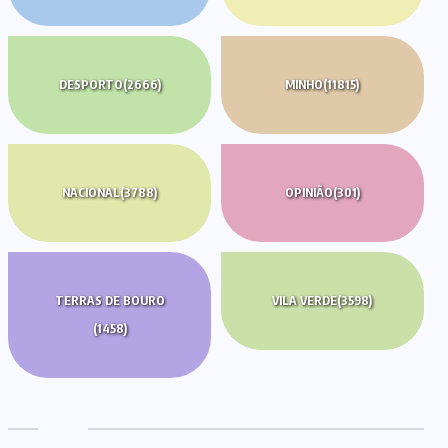
DESPORTO
(2666)
MINHO
(11815)
NACIONAL
(3788)
OPINIÃO
(301)
TERRAS DE BOURO
VILA VERDE
(3598)
(1458)