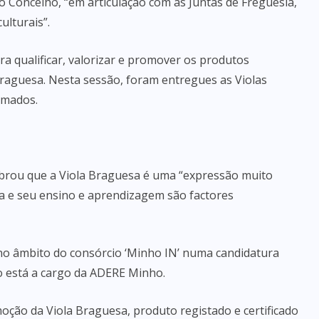
o Concelho, “em articulação com as Juntas de Freguesia,
ulturais”.
ra qualificar, valorizar e promover os produtos
 Braguesa. Nesta sessão, foram entregues as Violas
rmados.
mbrou que a Viola Braguesa é uma “expressão muito
ga e seu ensino e aprendizagem são factores
 no âmbito do consórcio ‘Minho IN’ numa candidatura
o está a cargo da ADERE Minho.
ção da Viola Braguesa, produto registado e certificado