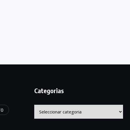
Categorias
Categorias
TO