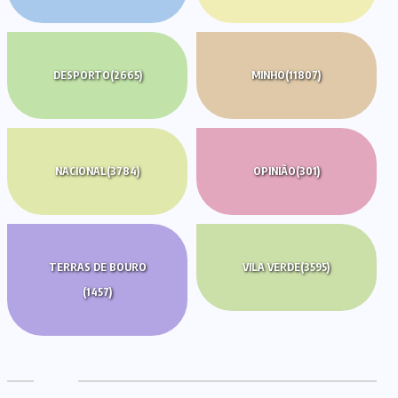
DESPORTO
(2665)
MINHO
(11807)
NACIONAL
(3784)
OPINIÃO
(301)
TERRAS DE BOURO
VILA VERDE
(3595)
(1457)