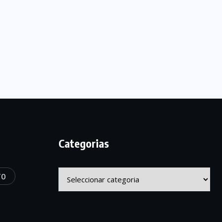
Categorias
Categorias
TO