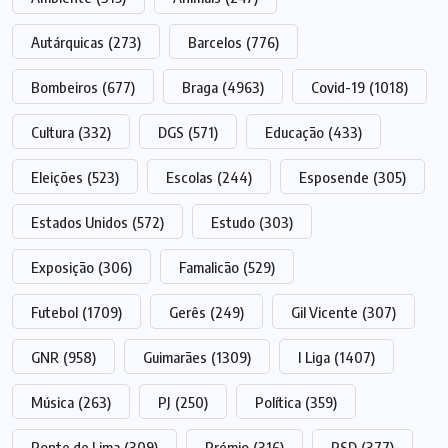
Autárquicas
(273)
Barcelos
(776)
Bombeiros
(677)
Braga
(4963)
Covid-19
(1018)
Cultura
(332)
DGS
(571)
Educação
(433)
Eleições
(523)
Escolas
(244)
Esposende
(305)
Estados Unidos
(572)
Estudo
(303)
Exposição
(306)
Famalicão
(529)
Futebol
(1709)
Gerês
(249)
Gil Vicente
(307)
GNR
(958)
Guimarães
(1309)
I Liga
(1407)
Música
(263)
PJ
(250)
Política
(359)
Ponte de Lima
(309)
Prémio
(316)
PSD
(377)