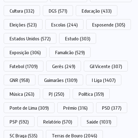
Cultura
(332)
DGS
(571)
Educação
(433)
Eleições
(523)
Escolas
(244)
Esposende
(305)
Estados Unidos
(572)
Estudo
(303)
Exposição
(306)
Famalicão
(529)
Futebol
(1709)
Gerês
(249)
Gil Vicente
(307)
GNR
(958)
Guimarães
(1309)
I Liga
(1407)
Música
(263)
PJ
(250)
Política
(359)
Ponte de Lima
(309)
Prémio
(316)
PSD
(377)
PSP
(592)
Relatório
(570)
Saúde
(1031)
SC Braga
(535)
Terras de Bouro
(2046)