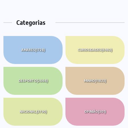
Categorias
AMARES
(1728)
CURIOSIDADES
(6982)
DESPORTO
(2666)
MINHO
(11823)
NACIONAL
(3790)
OPINIÃO
(301)