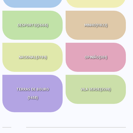
DESPORTO
(2666)
MINHO
(11822)
NACIONAL
(3789)
OPINIÃO
(301)
TERRAS DE BOURO
VILA VERDE
(3598)
(1458)