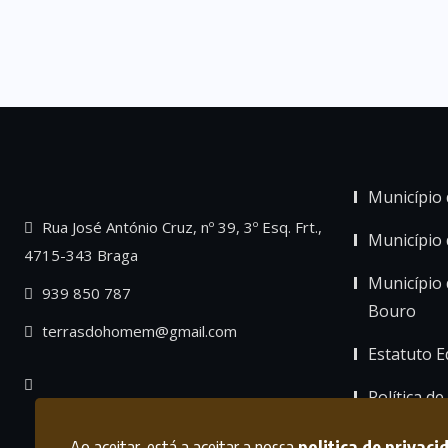
Município 
Rua José António Cruz, nº 39, 3º Esq. Frt.,
Município
4715-343 Braga
Município 
939 850 787
Bouro
terrasdohomem@gmail.com
Estatuto Ed
Política de
Ao aceitar, está a aceitar a nossa
politica de privaci