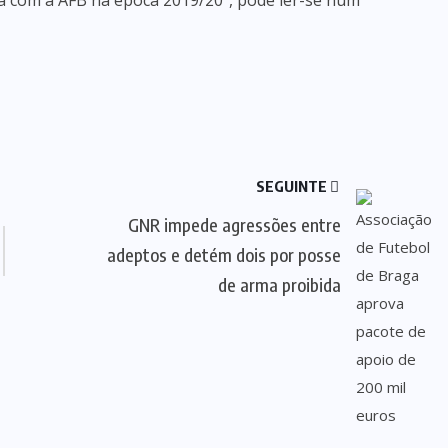
a com a AFB na época 2019/20”, pode ler-se num
SEGUINTE
GNR impede agressões entre
adeptos e detém dois por posse
de arma proibida