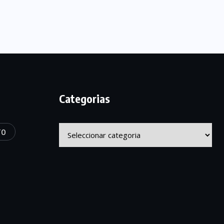
Categorias
Categorias
TO