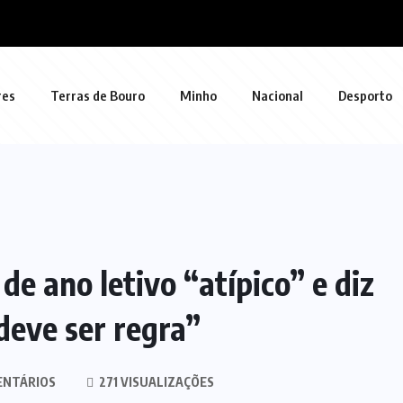
res
Terras de Bouro
Minho
Nacional
Desporto
de ano letivo “atípico” e diz
deve ser regra”
ENTÁRIOS
271 VISUALIZAÇÕES