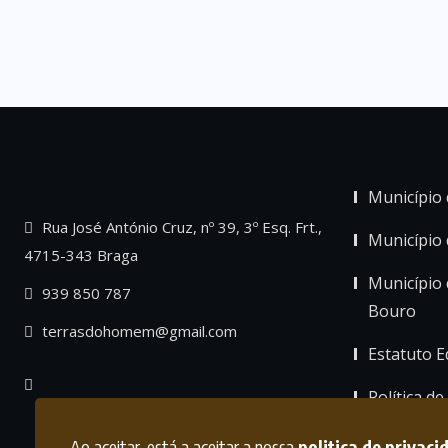
Município 
Rua José António Cruz, nº 39, 3º Esq. Frt.,
Município
4715-343 Braga
Município 
939 850 787
Bouro
terrasdohomem@gmail.com
Estatuto Ed
Política de
Ao aceitar, está a aceitar a nossa
politica de privaci