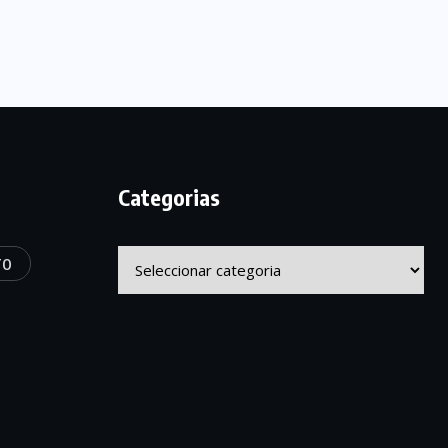
Categorias
Categorias
TO