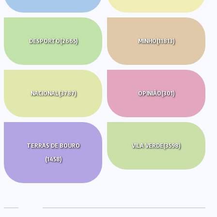
DESPORTO
(2665)
MINHO
(11813)
NACIONAL
(3787)
OPINIÃO
(301)
TERRAS DE BOURO
VILA VERDE
(3598)
(1458)