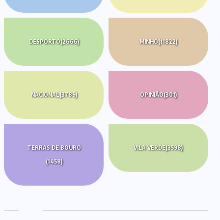
DESPORTO
(2666)
MINHO
(11822)
NACIONAL
(3789)
OPINIÃO
(301)
TERRAS DE BOURO
VILA VERDE
(3598)
(1458)