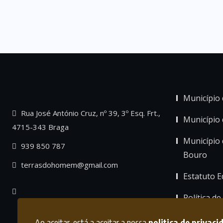
Município 
Rua José António Cruz, nº 39, 3º Esq. Frt.,
Município
4715-343 Braga
Município 
939 850 787
Bouro
terrasdohomem@gmail.com
Estatuto Ed
Política de
Ao aceitar, está a aceitar a nossa
politica de privaci