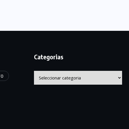
Categorias
Categorias
TO