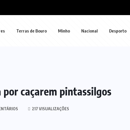
res
Terras de Bouro
Minho
Nacional
Desporto
a por caçarem pintassilgos
ENTÁRIOS
217 VISUALIZAÇÕES