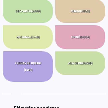
DESPORTO
(2666)
MINHO
(11823)
NACIONAL
(3790)
OPINIÃO
(301)
TERRAS DE BOURO
VILA VERDE
(3598)
(1458)