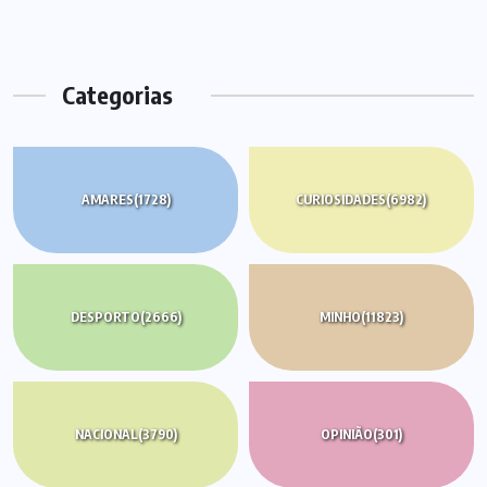
Categorias
AMARES
(1728)
CURIOSIDADES
(6982)
DESPORTO
(2666)
MINHO
(11823)
NACIONAL
(3790)
OPINIÃO
(301)