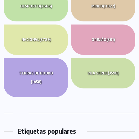
DESPORTO
(2666)
MINHO
(11822)
NACIONAL
(3789)
OPINIÃO
(301)
TERRAS DE BOURO
VILA VERDE
(3598)
(1458)
Etiquetas populares