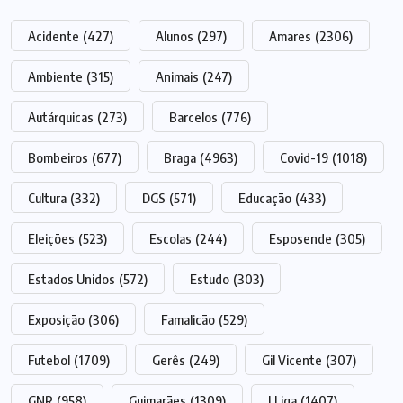
Acidente
(427)
Alunos
(297)
Amares
(2306)
Ambiente
(315)
Animais
(247)
Autárquicas
(273)
Barcelos
(776)
Bombeiros
(677)
Braga
(4963)
Covid-19
(1018)
Cultura
(332)
DGS
(571)
Educação
(433)
Eleições
(523)
Escolas
(244)
Esposende
(305)
Estados Unidos
(572)
Estudo
(303)
Exposição
(306)
Famalicão
(529)
Futebol
(1709)
Gerês
(249)
Gil Vicente
(307)
GNR
(958)
Guimarães
(1309)
I Liga
(1407)