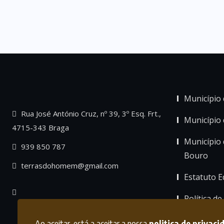
Município 
Rua José António Cruz, nº 39, 3º Esq. Frt.,
Município
4715-343 Braga
Município 
939 850 787
Bouro
terrasdohomem@gmail.com
Estatuto Ed
Política de
Ao aceitar, está a aceitar a nossa
politica de privaci