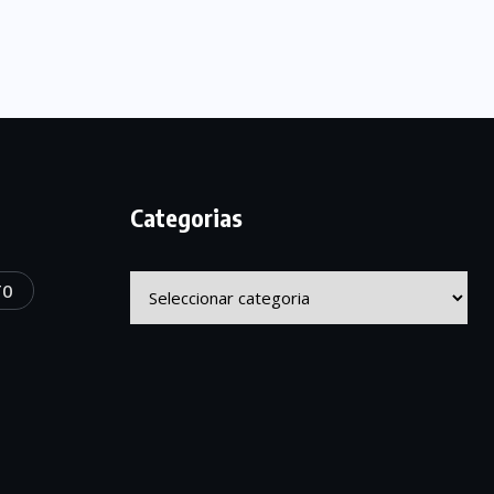
Categorias
Categorias
TO