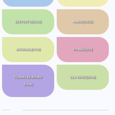
DESPORTO
(2666)
MINHO
(11823)
NACIONAL
(3790)
OPINIÃO
(301)
TERRAS DE BOURO
VILA VERDE
(3598)
(1458)