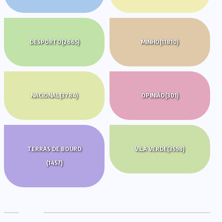
DESPORTO
(2665)
MINHO
(11810)
NACIONAL
(3784)
OPINIÃO
(301)
TERRAS DE BOURO
VILA VERDE
(3598)
(1457)