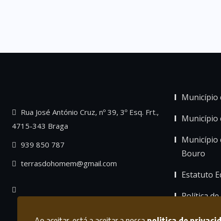
Município 
Rua José António Cruz, nº 39, 3º Esq. Frt.,
Município
4715-343 Braga
Município 
939 850 787
Bouro
terrasdohomem@gmail.com
Estatuto Ed
Política de
Ao aceitar, está a aceitar a nossa
politica de privaci