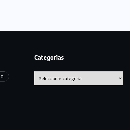
Categorias
Categorias
TO