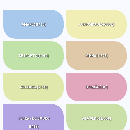
AMARES
(1728)
CURIOSIDADES
(6982)
DESPORTO
(2666)
MINHO
(11823)
NACIONAL
(3790)
OPINIÃO
(301)
TERRAS DE BOURO
VILA VERDE
(3598)
(1458)