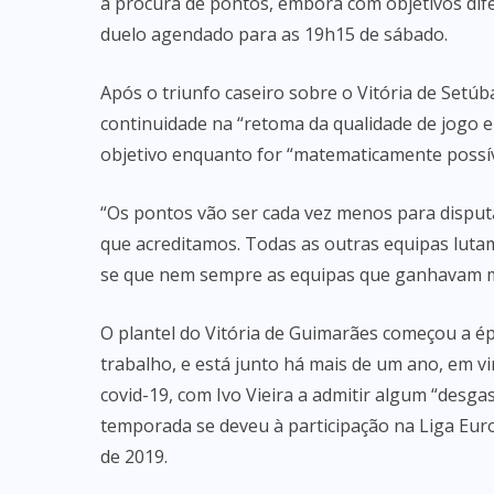
à procura de pontos, embora com objetivos dife
duelo agendado para as 19h15 de sábado.
Após o triunfo caseiro sobre o Vitória de Setúbal
continuidade na “retoma da qualidade de jogo e
objetivo enquanto for “matematicamente possív
“Os pontos vão ser cada vez menos para disput
que acreditamos. Todas as outras equipas lutam
se que nem sempre as equipas que ganhavam mai
O plantel do Vitória de Guimarães começou a ép
trabalho, e está junto há mais de um ano, em v
covid-19, com Ivo Vieira a admitir algum “des
temporada se deveu à participação na Liga Eur
de 2019.