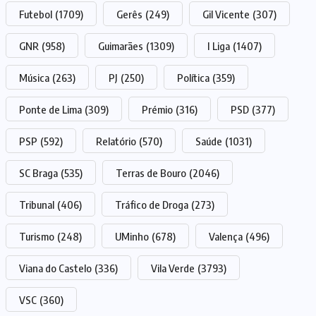
Futebol
(1709)
Gerês
(249)
Gil Vicente
(307)
GNR
(958)
Guimarães
(1309)
I Liga
(1407)
Música
(263)
PJ
(250)
Política
(359)
Ponte de Lima
(309)
Prémio
(316)
PSD
(377)
PSP
(592)
Relatório
(570)
Saúde
(1031)
SC Braga
(535)
Terras de Bouro
(2046)
Tribunal
(406)
Tráfico de Droga
(273)
Turismo
(248)
UMinho
(678)
Valença
(496)
Viana do Castelo
(336)
Vila Verde
(3793)
VSC
(360)