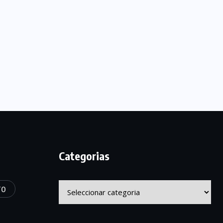
Categorias
Categorias
TO