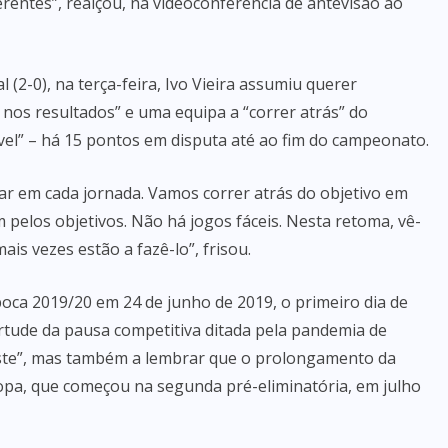
rentes”, realçou, na videoconferência de antevisão ao
 (2-0), na terça-feira, Ivo Vieira assumiu querer
 nos resultados” e uma equipa a “correr atrás” do
el” – há 15 pontos em disputa até ao fim do campeonato.
ar em cada jornada. Vamos correr atrás do objetivo em
 pelos objetivos. Não há jogos fáceis. Nesta retoma, vê-
s vezes estão a fazê-lo”, frisou.
oca 2019/20 em 24 de junho de 2019, o primeiro dia de
irtude da pausa competitiva ditada pela pandemia de
gaste”, mas também a lembrar que o prolongamento da
opa, que começou na segunda pré-eliminatória, em julho