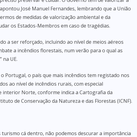
preciso preservar e cuidar. O Governo tem de valorizar a
al”, apontou José Manuel Fernandes, lembrando que a União
termos de medidas de valorização ambiental e da
judar os Estados-Membros em caso de tragédias.
o a ser reforçado, incluindo ao nível de meios aéreos
ate a incêndios florestais, num verão para o qual as
” na UE.
o Portugal, o país que mais incêndios tem registado nos
os ao nível de incêndios rurais, com especial
 interior Norte, conforme indica a Cartografia da
tituto de Conservação da Natureza e das Florestas (ICNF).
 turismo cá dentro, não podemos descurar a importância