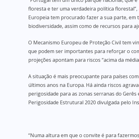
“Portugal tem um único parque nacional, que é 
floresta e ter uma verdadeira política florest
Europeia tem procurado fazer a sua parte, em 
biodiversidade, assim como de recursos para a
O Mecanismo Europeu de Proteção Civil tem vind
que podem ser importantes para reforçar o comb
projeções apontam para riscos “acima da média
A situação é mais preocupante para países com 
últimos anos na Europa. Há ainda riscos agravad
perigosidade para as zonas serranas do Gerês e
Perigosidade Estrutural 2020 divulgada pelo Ins
“Numa altura em que o convite é para fazermos