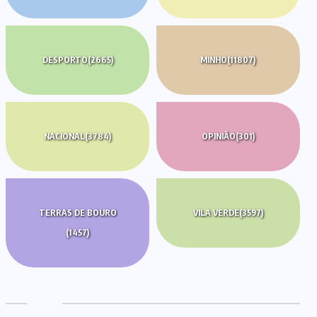
DESPORTO
(2665)
MINHO
(11807)
NACIONAL
(3784)
OPINIÃO
(301)
TERRAS DE BOURO
VILA VERDE
(3597)
(1457)