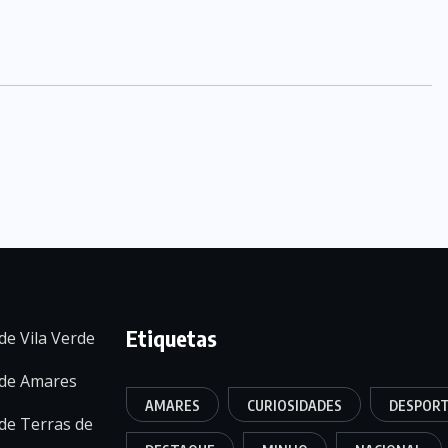
Etiquetas
de Vila Verde
 de Amares
AMARES
CURIOSIDADES
DESPOR
de Terras de