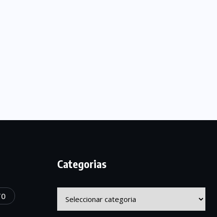
Categorias
Categorias
TO