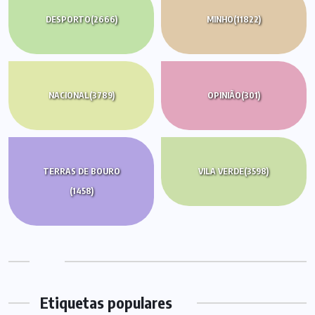
DESPORTO
(2666)
MINHO
(11822)
NACIONAL
(3789)
OPINIÃO
(301)
TERRAS DE BOURO
VILA VERDE
(3598)
(1458)
Etiquetas populares