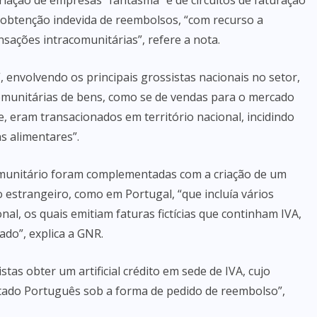
iação de empresas “fantasma” e de circuitos de faturação
a obtenção indevida de reembolsos, “com recurso a
nsações intracomunitárias”, refere a nota.
 envolvendo os principais grossistas nacionais no setor,
comunitárias de bens, como se de vendas para o mercado
, eram transacionados em território nacional, incidindo
ns alimentares”.
munitário foram complementadas com a criação de um
o estrangeiro, como em Portugal, “que incluía vários
nal, os quais emitiam faturas fictícias que continham IVA,
do”, explica a GNR.
tas obter um artificial crédito em sede de IVA, cujo
stado Português sob a forma de pedido de reembolso”,