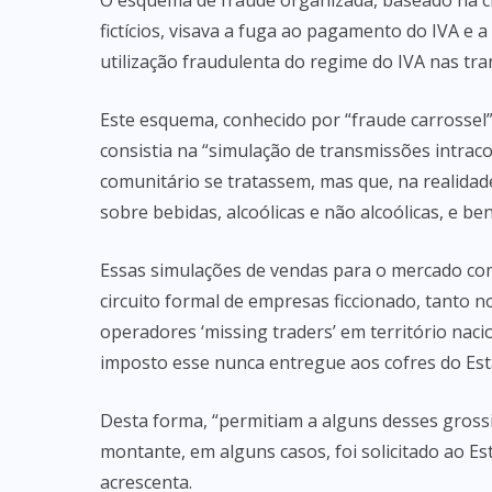
O esquema de fraude organizada, baseado na cr
fictícios, visava a fuga ao pagamento do IVA e 
utilização fraudulenta do regime do IVA nas tra
Este esquema, conhecido por “fraude carrossel”,
consistia na “simulação de transmissões intra
comunitário se tratassem, mas que, na realidade
sobre bebidas, alcoólicas e não alcoólicas, e be
Essas simulações de vendas para o mercado co
circuito formal de empresas ficcionado, tanto n
operadores ‘missing traders’ em território nacio
imposto esse nunca entregue aos cofres do Esta
Desta forma, “permitiam a alguns desses grossis
montante, em alguns casos, foi solicitado ao E
acrescenta.