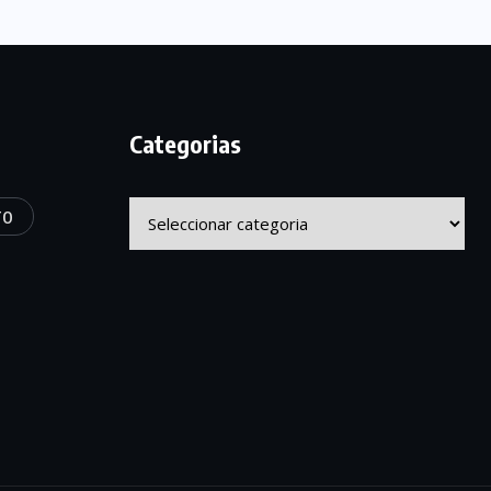
Categorias
Categorias
TO