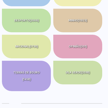
DESPORTO
(2666)
MINHO
(11823)
NACIONAL
(3790)
OPINIÃO
(301)
TERRAS DE BOURO
VILA VERDE
(3598)
(1458)