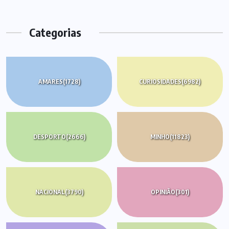
Categorias
AMARES
(1728)
CURIOSIDADES
(6982)
DESPORTO
(2666)
MINHO
(11823)
NACIONAL
(3790)
OPINIÃO
(301)