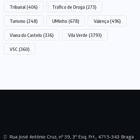
Tribunal
(406)
Tráfico de Droga
(273)
Turismo
(248)
UMinho
(678)
Valença
(496)
Viana do Castelo
(336)
Vila Verde
(3793)
VSC
(360)
Rua José António Cruz, nº 39, 3º Esq. Frt., 4715-343 Braga