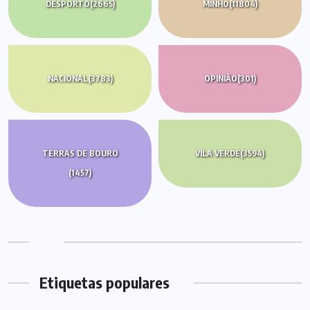
DESPORTO
(2665)
MINHO
(11804)
NACIONAL
(3783)
OPINIÃO
(301)
TERRAS DE BOURO
VILA VERDE
(3594)
(1457)
Etiquetas populares