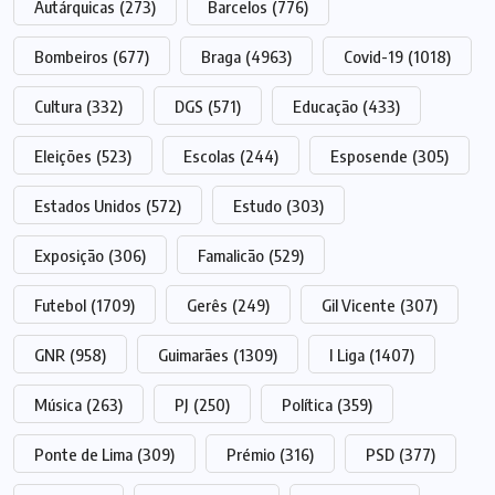
Autárquicas
(273)
Barcelos
(776)
Bombeiros
(677)
Braga
(4963)
Covid-19
(1018)
Cultura
(332)
DGS
(571)
Educação
(433)
Eleições
(523)
Escolas
(244)
Esposende
(305)
Estados Unidos
(572)
Estudo
(303)
Exposição
(306)
Famalicão
(529)
Futebol
(1709)
Gerês
(249)
Gil Vicente
(307)
GNR
(958)
Guimarães
(1309)
I Liga
(1407)
Música
(263)
PJ
(250)
Política
(359)
Ponte de Lima
(309)
Prémio
(316)
PSD
(377)