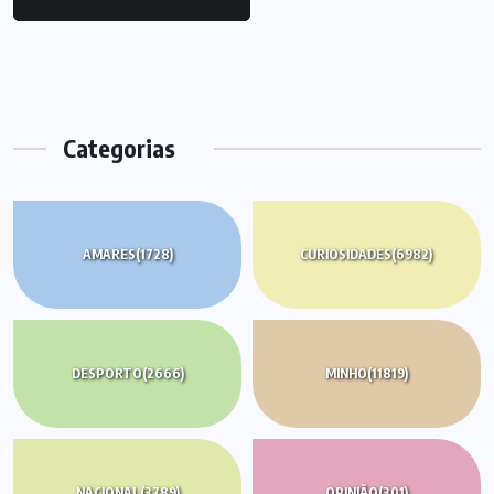
Categorias
AMARES
(1728)
CURIOSIDADES
(6982)
DESPORTO
(2666)
MINHO
(11819)
NACIONAL
(3789)
OPINIÃO
(301)