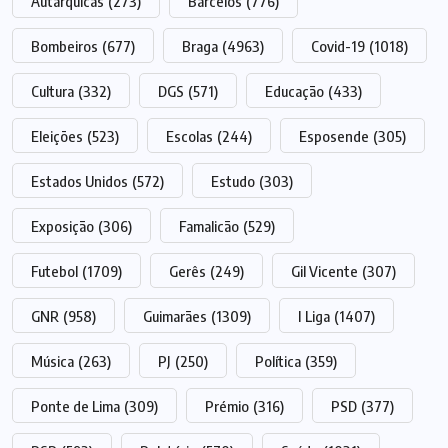
Autárquicas
(273)
Barcelos
(776)
Bombeiros
(677)
Braga
(4963)
Covid-19
(1018)
Cultura
(332)
DGS
(571)
Educação
(433)
Eleições
(523)
Escolas
(244)
Esposende
(305)
Estados Unidos
(572)
Estudo
(303)
Exposição
(306)
Famalicão
(529)
Futebol
(1709)
Gerês
(249)
Gil Vicente
(307)
GNR
(958)
Guimarães
(1309)
I Liga
(1407)
Música
(263)
PJ
(250)
Política
(359)
Ponte de Lima
(309)
Prémio
(316)
PSD
(377)