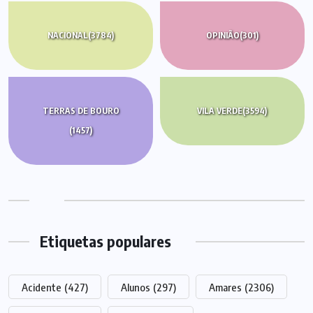
NACIONAL
(3784)
OPINIÃO
(301)
TERRAS DE BOURO
VILA VERDE
(3594)
(1457)
Etiquetas populares
Acidente
(427)
Alunos
(297)
Amares
(2306)