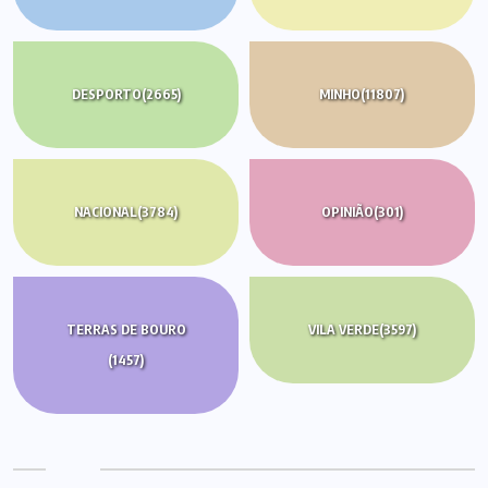
DESPORTO
(2665)
MINHO
(11807)
NACIONAL
(3784)
OPINIÃO
(301)
TERRAS DE BOURO
VILA VERDE
(3597)
(1457)