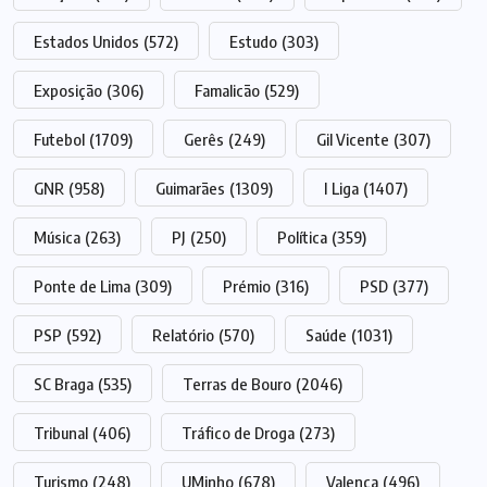
Estados Unidos
(572)
Estudo
(303)
Exposição
(306)
Famalicão
(529)
Futebol
(1709)
Gerês
(249)
Gil Vicente
(307)
GNR
(958)
Guimarães
(1309)
I Liga
(1407)
Música
(263)
PJ
(250)
Política
(359)
Ponte de Lima
(309)
Prémio
(316)
PSD
(377)
PSP
(592)
Relatório
(570)
Saúde
(1031)
SC Braga
(535)
Terras de Bouro
(2046)
Tribunal
(406)
Tráfico de Droga
(273)
Turismo
(248)
UMinho
(678)
Valença
(496)