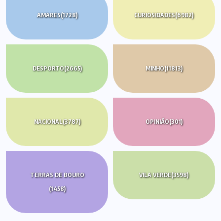
AMARES
(1728)
CURIOSIDADES
(6982)
DESPORTO
(2665)
MINHO
(11813)
NACIONAL
(3787)
OPINIÃO
(301)
TERRAS DE BOURO
VILA VERDE
(3598)
(1458)