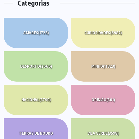
Categorias
AMARES
(1728)
CURIOSIDADES
(6982)
DESPORTO
(2666)
MINHO
(11823)
NACIONAL
(3790)
OPINIÃO
(301)
TERRAS DE BOURO
VILA VERDE
(3598)