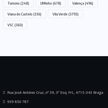
Turismo
(248)
UMinho
(678)
Valença
(496)
Viana do Castelo
(336)
Vila Verde
(3793)
VSC
(360)
Rua José António Cruz, nº 39, 3º Esq. Frt., 4715-343 Braga
939 850 787