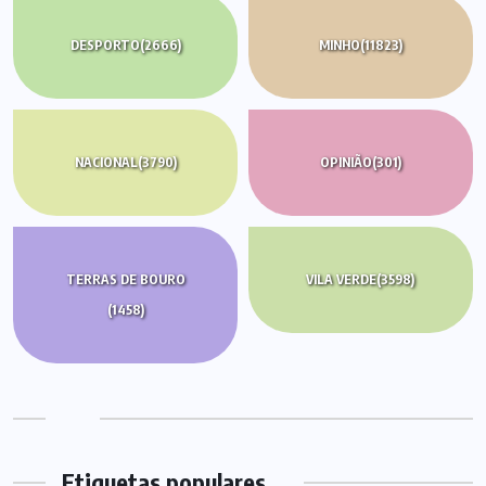
DESPORTO
(2666)
MINHO
(11823)
NACIONAL
(3790)
OPINIÃO
(301)
TERRAS DE BOURO
VILA VERDE
(3598)
(1458)
Etiquetas populares