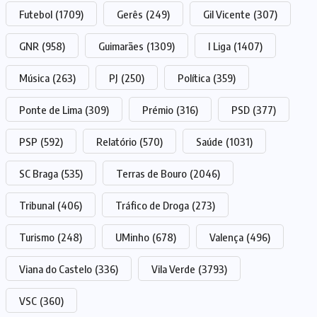
Futebol
(1709)
Gerês
(249)
Gil Vicente
(307)
GNR
(958)
Guimarães
(1309)
I Liga
(1407)
Música
(263)
PJ
(250)
Política
(359)
Ponte de Lima
(309)
Prémio
(316)
PSD
(377)
PSP
(592)
Relatório
(570)
Saúde
(1031)
SC Braga
(535)
Terras de Bouro
(2046)
Tribunal
(406)
Tráfico de Droga
(273)
Turismo
(248)
UMinho
(678)
Valença
(496)
Viana do Castelo
(336)
Vila Verde
(3793)
VSC
(360)