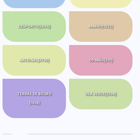
DESPORTO
(2666)
MINHO
(11823)
NACIONAL
(3790)
OPINIÃO
(301)
TERRAS DE BOURO
VILA VERDE
(3598)
(1458)