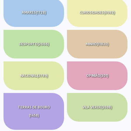
AMARES
(1728)
CURIOSIDADES
(6982)
DESPORTO
(2666)
MINHO
(11820)
NACIONAL
(3789)
OPINIÃO
(301)
TERRAS DE BOURO
VILA VERDE
(3598)
(1458)