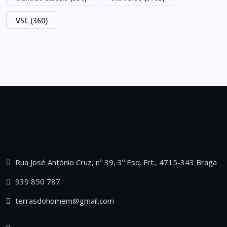
VSC
(360)
Rua José António Cruz, nº 39, 3º Esq. Frt., 4715-343 Braga
939 850 787
terrasdohomem@gmail.com