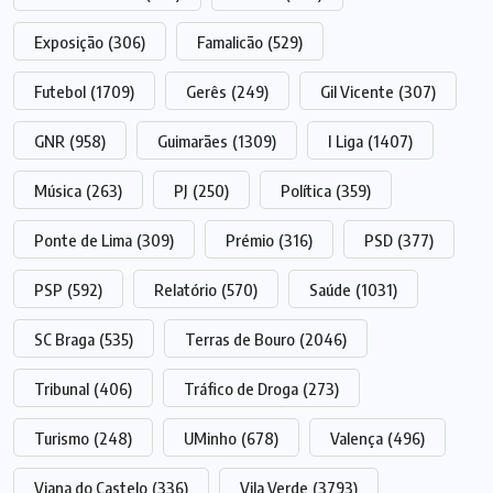
Exposição
(306)
Famalicão
(529)
Futebol
(1709)
Gerês
(249)
Gil Vicente
(307)
GNR
(958)
Guimarães
(1309)
I Liga
(1407)
Música
(263)
PJ
(250)
Política
(359)
Ponte de Lima
(309)
Prémio
(316)
PSD
(377)
PSP
(592)
Relatório
(570)
Saúde
(1031)
SC Braga
(535)
Terras de Bouro
(2046)
Tribunal
(406)
Tráfico de Droga
(273)
Turismo
(248)
UMinho
(678)
Valença
(496)
Viana do Castelo
(336)
Vila Verde
(3793)