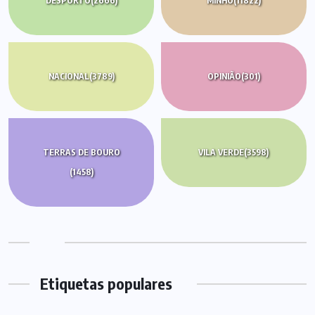
DESPORTO
(2666)
MINHO
(11822)
NACIONAL
(3789)
OPINIÃO
(301)
TERRAS DE BOURO
VILA VERDE
(3598)
(1458)
Etiquetas populares