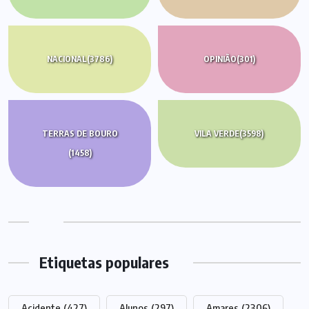
NACIONAL
(3786)
OPINIÃO
(301)
TERRAS DE BOURO
VILA VERDE
(3598)
(1458)
Etiquetas populares
Acidente
(427)
Alunos
(297)
Amares
(2306)