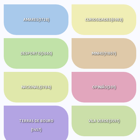
AMARES
(1728)
CURIOSIDADES
(6982)
DESPORTO
(2665)
MINHO
(11807)
NACIONAL
(3784)
OPINIÃO
(301)
TERRAS DE BOURO
VILA VERDE
(3597)
(1457)