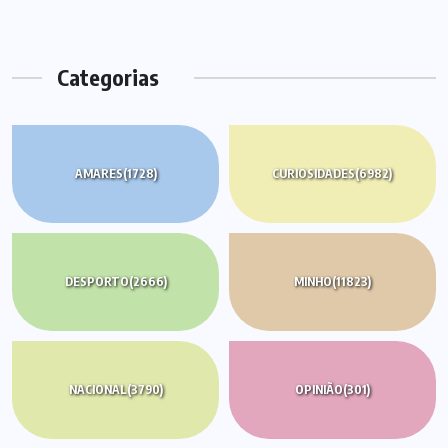
Categorias
AMARES
(1728)
CURIOSIDADES
(6982)
DESPORTO
(2666)
MINHO
(11823)
NACIONAL
(3790)
OPINIÃO
(301)