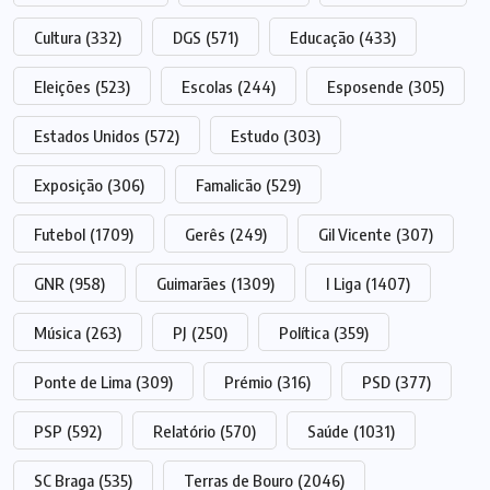
Cultura
(332)
DGS
(571)
Educação
(433)
Eleições
(523)
Escolas
(244)
Esposende
(305)
Estados Unidos
(572)
Estudo
(303)
Exposição
(306)
Famalicão
(529)
Futebol
(1709)
Gerês
(249)
Gil Vicente
(307)
GNR
(958)
Guimarães
(1309)
I Liga
(1407)
Música
(263)
PJ
(250)
Política
(359)
Ponte de Lima
(309)
Prémio
(316)
PSD
(377)
PSP
(592)
Relatório
(570)
Saúde
(1031)
SC Braga
(535)
Terras de Bouro
(2046)